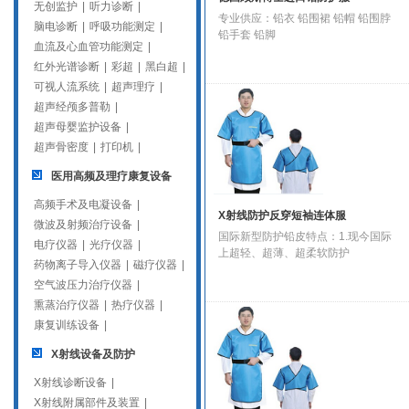
无创监护
|
听力诊断
|
专业供应：铅衣 铅围裙 铅帽 铅围脖
脑电诊断
|
呼吸功能测定
|
铅手套 铅脚
血流及心血管功能测定
|
红外光谱诊断
|
彩超
|
黑白超
|
可视人流系统
|
超声理疗
|
超声经颅多普勒
|
超声母婴监护设备
|
超声骨密度
|
打印机
|
医用高频及理疗康复设备
高频手术及电凝设备
|
X射线防护反穿短袖连体服
微波及射频治疗设备
|
国际新型防护铅皮特点：1.现今国际
电疗仪器
|
光疗仪器
|
上超轻、超薄、超柔软防护
药物离子导入仪器
|
磁疗仪器
|
空气波压力治疗仪器
|
熏蒸治疗仪器
|
热疗仪器
|
康复训练设备
|
X射线设备及防护
X射线诊断设备
|
X射线附属部件及装置
|