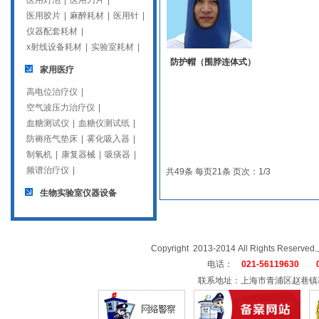
医用灯泡
|
医用刀片
|
医用胶片
|
麻醉耗材
|
医用针
|
仪器配套耗材
|
x射线设备耗材
|
实验室耗材
|
防护帽（围脖连体式）
家用医疗
高电位治疗仪
|
空气波压力治疗仪
|
血糖测试仪
|
血糖仪测试纸
|
防褥疮气垫床
|
雾化吸入器
|
制氧机
|
康复器械
|
吸痰器
|
频谱治疗仪
|
共49条 每页21条 页次：1/3
生物实验室仪器设备
Copyright 2013-2014 All Rights
电话：
021-56119630 02
联系地址：上海市青浦区赵巷镇崧辉