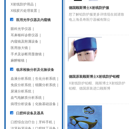
X射线防护用品
|
德国顾斯博士X射线防护服
X线胶片处理装置
|
想了解铅防护服更多详情现在就请致
电上海圣寿医疗器械有限公
医用光学仪器及内窥镜
眼科光学仪器
|
耳鼻喉科诊察仪器
|
内窥镜及附属设备
|
医用放大镜
|
手术及诊断用显微镜
|
麻醉喉镜
|
临床检验分析及化验设备
德国原装顾斯博士X射线防护铅帽
血液分析系统
|
生化分析系统
|
X射线防护铅帽、顾斯博士X射线防护
免疫分析系统
|
细菌分析系统
|
铅帽、德国原装进口顾斯博
尿液分析系统
|
血气电解质分析系统
|
病理分析设备
|
化验基础设备
|
口腔科设备及器具
口腔综合治疗台
|
牙科手机
|
洁牙补牙设备
|
口腔技工设备
|