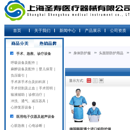
首页
关于我们
新闻中心
产品展示
公司资质
身体防护服
头面部防护用品
手术、急救、诊疗设备
呼吸设备及配件
|
麻醉设备及配件
|
婴儿保育
|
负压吸引
|
显示方式:
手术床手术台及妇科床
|
手术切割及止血
|
手术照明
|
输液辅助
|
诊察治疗
|
冲洗、通气、减压器具
|
心肺复苏设备
|
医用电子仪器及超声设备
心脏急救
|
心电诊断
|
德国顾斯博士进口铅防护服