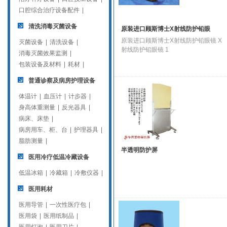
口腔综合治疗设备配件
|
清洗消毒灭菌设备
原装进口顾斯博士X射线防护铅眼
原装进口顾斯博士X射线防护铅眼镜 X
灭菌设备
|
清洗设备
|
射线防护铅眼镜 1
消毒灭菌效果监测
|
包装设备及材料
|
耗材
|
普通诊察及病房护理设备
体温计
|
血压计
|
计步器
|
身高体重测量
|
反光器具
|
病床、床垫
|
病房用车、柜、台
|
护理器具
|
脂肪测量
|
半透明防护屏
医用冷疗低温冷藏设备
低温冰箱
|
冷藏箱
|
冷敷仪器
|
医用耗材
医用导管
|
一次性医疗包
|
医用袋
|
医用纸制品
|