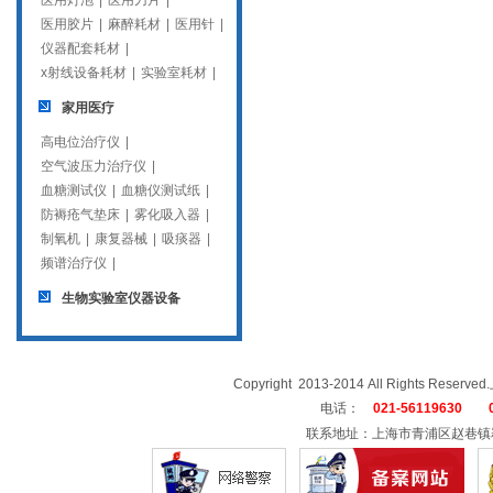
医用灯泡
|
医用刀片
|
医用胶片
|
麻醉耗材
|
医用针
|
仪器配套耗材
|
x射线设备耗材
|
实验室耗材
|
家用医疗
高电位治疗仪
|
空气波压力治疗仪
|
血糖测试仪
|
血糖仪测试纸
|
防褥疮气垫床
|
雾化吸入器
|
制氧机
|
康复器械
|
吸痰器
|
频谱治疗仪
|
生物实验室仪器设备
Copyright 2013-2014 All Rights
电话：
021-56119630 02
联系地址：上海市青浦区赵巷镇崧辉