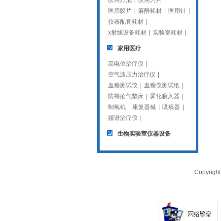
医用灯泡
|
医用刀片
|
医用胶片
|
麻醉耗材
|
医用针
|
仪器配套耗材
|
x射线设备耗材
|
实验室耗材
|
家用医疗
高电位治疗仪
|
空气波压力治疗仪
|
血糖测试仪
|
血糖仪测试纸
|
防褥疮气垫床
|
雾化吸入器
|
制氧机
|
康复器械
|
吸痰器
|
频谱治疗仪
|
生物实验室仪器设备
Copyrig