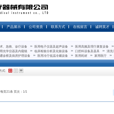
产品展示
公司资质
联系方式
在线留言
诚聘英才
术、急救、诊疗设备
医用电子仪器及超声设备
医用高频及理疗康复设备
用光学仪器及内窥镜
临床检验分析及化验设备
口腔科设备及器具
清洗
通诊察及病房护理设备
医用冷疗低温冷藏设备
医用耗材
家用医疗
方式:
 每页21条 页次：1/1