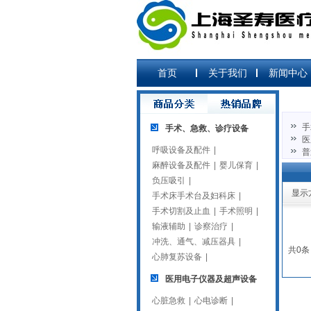
首页
关于我们
新闻中心
手
手术、急救、诊疗设备
医
呼吸设备及配件
|
普
麻醉设备及配件
|
婴儿保育
|
负压吸引
|
显示
手术床手术台及妇科床
|
手术切割及止血
|
手术照明
|
输液辅助
|
诊察治疗
|
冲洗、通气、减压器具
|
共0条
心肺复苏设备
|
医用电子仪器及超声设备
心脏急救
|
心电诊断
|