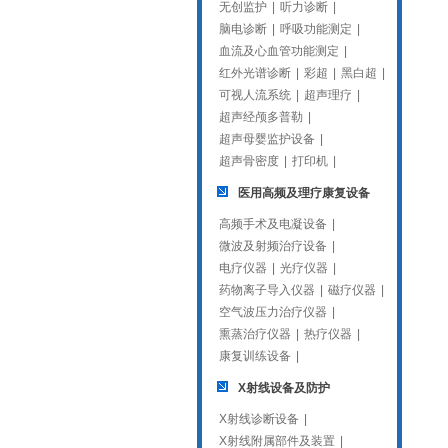
无创监护
|
听力诊断
|
脑电诊断
|
呼吸功能测定
|
血流及心血管功能测定
|
红外光谱诊断
|
彩超
|
黑白超
|
可视人流系统
|
超声理疗
|
超声经颅多普勒
|
超声母婴监护设备
|
超声骨密度
|
打印机
|
医用高频及理疗康复设备
高频手术及电凝设备
|
微波及射频治疗设备
|
电疗仪器
|
光疗仪器
|
药物离子导入仪器
|
磁疗仪器
|
空气波压力治疗仪器
|
熏蒸治疗仪器
|
热疗仪器
|
康复训练设备
|
X射线设备及防护
X射线诊断设备
|
X射线附属部件及装置
|