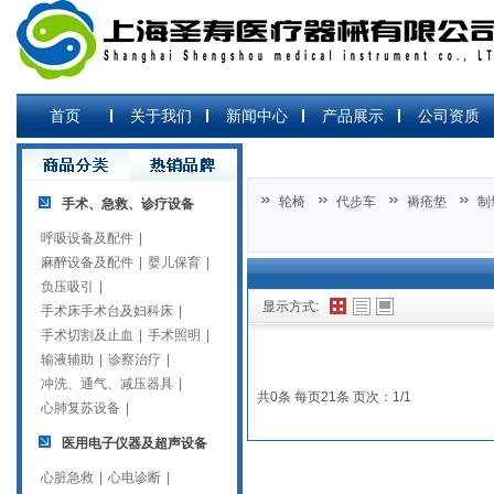
首页
关于我们
新闻中心
产品展示
公司资质
轮椅
代步车
褥疮垫
制
手术、急救、诊疗设备
呼吸设备及配件
|
麻醉设备及配件
|
婴儿保育
|
负压吸引
|
显示方式:
手术床手术台及妇科床
|
手术切割及止血
|
手术照明
|
输液辅助
|
诊察治疗
|
冲洗、通气、减压器具
|
共0条 每页21条 页次：1/1
心肺复苏设备
|
医用电子仪器及超声设备
心脏急救
|
心电诊断
|