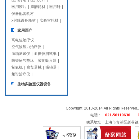
医用灯泡
|
医用刀片
|
医用胶片
|
麻醉耗材
|
医用针
|
仪器配套耗材
|
x射线设备耗材
|
实验室耗材
|
家用医疗
高电位治疗仪
|
空气波压力治疗仪
|
血糖测试仪
|
血糖仪测试纸
|
防褥疮气垫床
|
雾化吸入器
|
制氧机
|
康复器械
|
吸痰器
|
频谱治疗仪
|
生物实验室仪器设备
Copyright 2013-2014 All Rights
电话：
021-56119630 02
联系地址：上海市青浦区赵巷镇崧辉