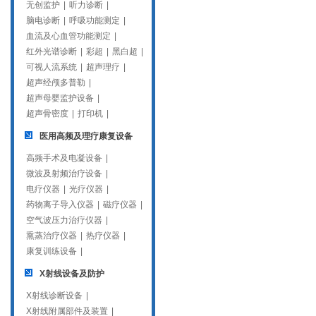
无创监护
|
听力诊断
|
脑电诊断
|
呼吸功能测定
|
血流及心血管功能测定
|
红外光谱诊断
|
彩超
|
黑白超
|
可视人流系统
|
超声理疗
|
超声经颅多普勒
|
超声母婴监护设备
|
超声骨密度
|
打印机
|
医用高频及理疗康复设备
高频手术及电凝设备
|
微波及射频治疗设备
|
电疗仪器
|
光疗仪器
|
药物离子导入仪器
|
磁疗仪器
|
空气波压力治疗仪器
|
熏蒸治疗仪器
|
热疗仪器
|
康复训练设备
|
X射线设备及防护
X射线诊断设备
|
X射线附属部件及装置
|