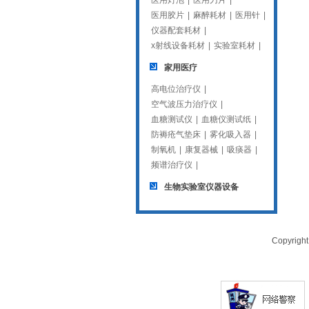
医用灯泡
|
医用刀片
|
医用胶片
|
麻醉耗材
|
医用针
|
仪器配套耗材
|
x射线设备耗材
|
实验室耗材
|
家用医疗
高电位治疗仪
|
空气波压力治疗仪
|
血糖测试仪
|
血糖仪测试纸
|
防褥疮气垫床
|
雾化吸入器
|
制氧机
|
康复器械
|
吸痰器
|
频谱治疗仪
|
生物实验室仪器设备
Copyrig