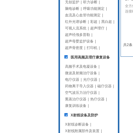
无创监护
|
听力诊断
|
全方
脑电诊断
|
呼吸功能测定
|
连接
血流及心血管功能测定
|
红外光谱诊断
|
彩超
|
黑白超
|
可视人流系统
|
超声理疗
|
超声经颅多普勒
|
超声母婴监护设备
|
共2条
超声骨密度
|
打印机
|
医用高频及理疗康复设备
高频手术及电凝设备
|
微波及射频治疗设备
|
电疗仪器
|
光疗仪器
|
药物离子导入仪器
|
磁疗仪器
|
空气波压力治疗仪器
|
熏蒸治疗仪器
|
热疗仪器
|
康复训练设备
|
X射线设备及防护
X射线诊断设备
|
X射线附属部件及装置
|