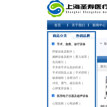
首页
关于我们
新闻中心
脑
手术、急救、诊疗设备
呼吸设备及配件
|
麻醉设备及配件
|
婴儿保育
|
负压吸引
|
显示
手术床手术台及妇科床
|
手术切割及止血
|
手术照明
|
输液辅助
|
诊察治疗
|
冲洗、通气、减压器具
|
心肺复苏设备
|
医用电子仪器及超声设备
心脏急救
|
心电诊断
|
BP-