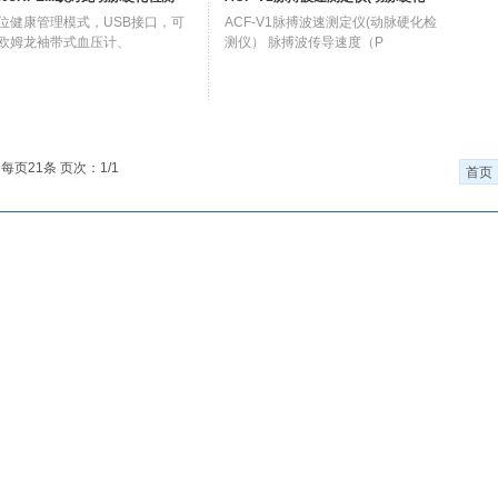
位健康管理模式，USB接口，可
ACF-V1脉搏波速测定仪(动脉硬化检
欧姆龙袖带式血压计、
测仪） 脉搏波传导速度（P
 每页21条 页次：1/1
首页